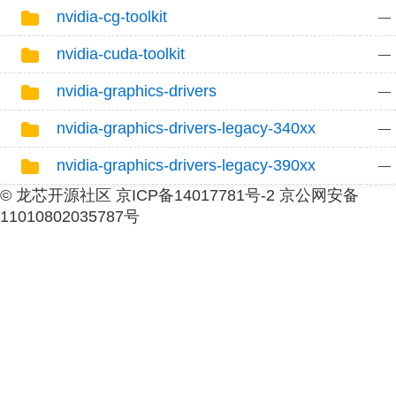
nvidia-cg-toolkit
—
nvidia-cuda-toolkit
—
nvidia-graphics-drivers
—
nvidia-graphics-drivers-legacy-340xx
—
nvidia-graphics-drivers-legacy-390xx
—
© 龙芯开源社区 京ICP备14017781号-2 京公网安备
11010802035787号