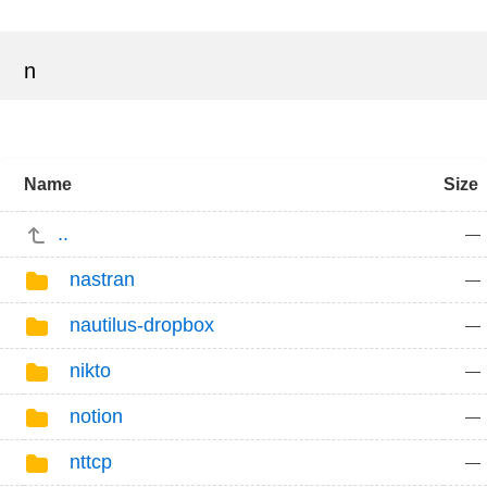
n
Name
Size
..
—
nastran
—
nautilus-dropbox
—
nikto
—
notion
—
nttcp
—