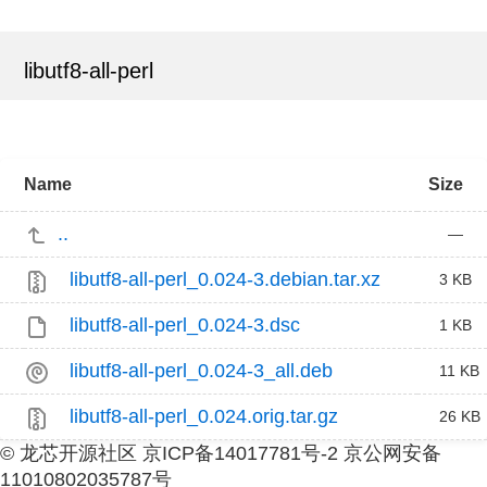
libutf8-all-perl
Name
Size
..
—
libutf8-all-perl_0.024-3.debian.tar.xz
3 KB
libutf8-all-perl_0.024-3.dsc
1 KB
libutf8-all-perl_0.024-3_all.deb
11 KB
libutf8-all-perl_0.024.orig.tar.gz
26 KB
© 龙芯开源社区 京ICP备14017781号-2 京公网安备
11010802035787号