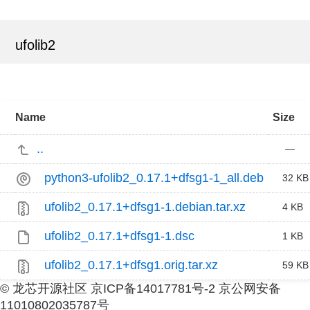
ufolib2
Name
Size
..
—
python3-ufolib2_0.17.1+dfsg1-1_all.deb
32 KB
ufolib2_0.17.1+dfsg1-1.debian.tar.xz
4 KB
ufolib2_0.17.1+dfsg1-1.dsc
1 KB
ufolib2_0.17.1+dfsg1.orig.tar.xz
59 KB
© 龙芯开源社区 京ICP备14017781号-2 京公网安备
11010802035787号