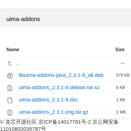
uima-addons
Name
Size
..
—
libuima-addons-java_2.3.1-9_all.deb
579 KB
uima-addons_2.3.1-9.debian.tar.xz
6 KB
uima-addons_2.3.1-9.dsc
1 KB
uima-addons_2.3.1.orig.tar.gz
1 MB
© 龙芯开源社区 京ICP备14017781号-2 京公网安备
11010802035787号