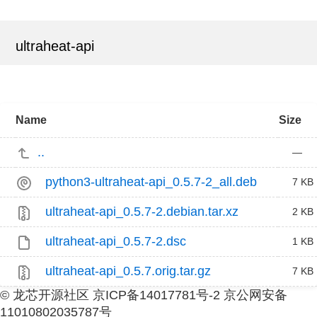
ultraheat-api
Name
Size
..
—
python3-ultraheat-api_0.5.7-2_all.deb
7 KB
ultraheat-api_0.5.7-2.debian.tar.xz
2 KB
ultraheat-api_0.5.7-2.dsc
1 KB
ultraheat-api_0.5.7.orig.tar.gz
7 KB
© 龙芯开源社区 京ICP备14017781号-2 京公网安备
11010802035787号