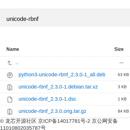
unicode-rbnf
Name
Size
..
—
python3-unicode-rbnf_2.3.0-1_all.deb
63 KB
unicode-rbnf_2.3.0-1.debian.tar.xz
3 KB
unicode-rbnf_2.3.0-1.dsc
1 KB
unicode-rbnf_2.3.0.orig.tar.gz
84 KB
© 龙芯开源社区 京ICP备14017781号-2 京公网安备
11010802035787号