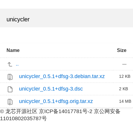
unicycler
Name
Size
..
—
unicycler_0.5.1+dfsg-3.debian.tar.xz
12 KB
unicycler_0.5.1+dfsg-3.dsc
2 KB
unicycler_0.5.1+dfsg.orig.tar.xz
14 MB
© 龙芯开源社区 京ICP备14017781号-2 京公网安备
11010802035787号