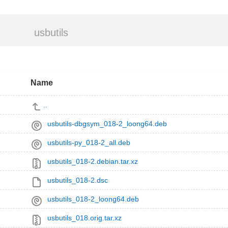
usbutils
Name
..
usbutils-dbgsym_018-2_loong64.deb
usbutils-py_018-2_all.deb
usbutils_018-2.debian.tar.xz
usbutils_018-2.dsc
usbutils_018-2_loong64.deb
usbutils_018.orig.tar.xz