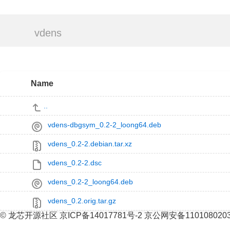
vdens
Name
..
vdens-dbgsym_0.2-2_loong64.deb
vdens_0.2-2.debian.tar.xz
vdens_0.2-2.dsc
vdens_0.2-2_loong64.deb
vdens_0.2.orig.tar.gz
© 龙芯开源社区 京ICP备14017781号-2 京公网安备110108020