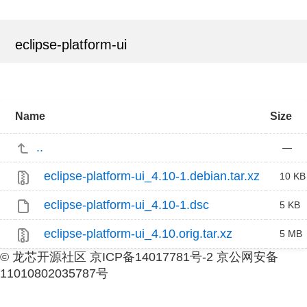
eclipse-platform-ui
Name
Size
..
—
eclipse-platform-ui_4.10-1.debian.tar.xz
10 KB
eclipse-platform-ui_4.10-1.dsc
5 KB
eclipse-platform-ui_4.10.orig.tar.xz
5 MB
© 龙芯开源社区 京ICP备14017781号-2 京公网安备
11010802035787号