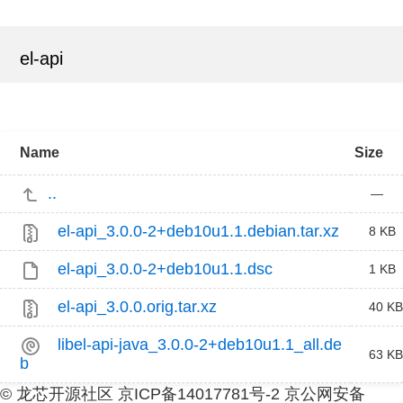
el-api
Name
Size
..
—
el-api_3.0.0-2+deb10u1.1.debian.tar.xz
8 KB
el-api_3.0.0-2+deb10u1.1.dsc
1 KB
el-api_3.0.0.orig.tar.xz
40 KB
libel-api-java_3.0.0-2+deb10u1.1_all.de
63 KB
b
© 龙芯开源社区 京ICP备14017781号-2 京公网安备