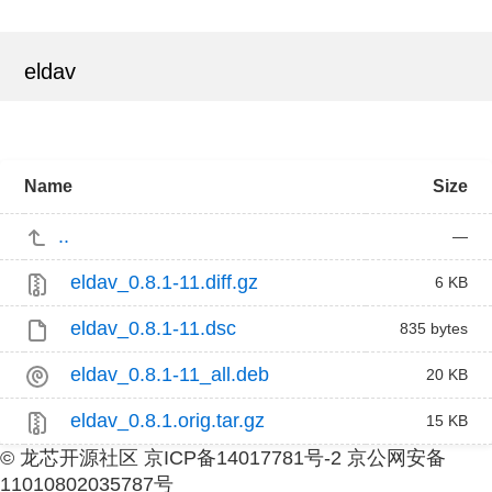
eldav
Name
Size
..
—
eldav_0.8.1-11.diff.gz
6 KB
eldav_0.8.1-11.dsc
835 bytes
eldav_0.8.1-11_all.deb
20 KB
eldav_0.8.1.orig.tar.gz
15 KB
© 龙芯开源社区 京ICP备14017781号-2 京公网安备
11010802035787号