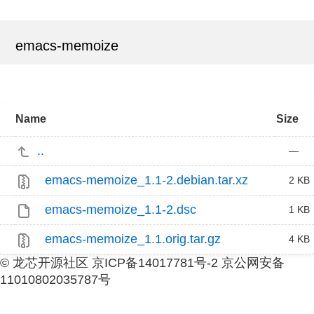
emacs-memoize
Name
Size
..
—
emacs-memoize_1.1-2.debian.tar.xz
2 KB
emacs-memoize_1.1-2.dsc
1 KB
emacs-memoize_1.1.orig.tar.gz
4 KB
© 龙芯开源社区 京ICP备14017781号-2 京公网安备
11010802035787号