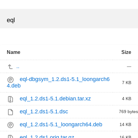
eql
Name
Size
..
—
eql-dbgsym_1.2.ds1-5.1_loongarch6
7 KB
4.deb
eql_1.2.ds1-5.1.debian.tar.xz
4 KB
eql_1.2.ds1-5.1.dsc
769 bytes
eql_1.2.ds1-5.1_loongarch64.deb
14 KB
eql_1.2.ds1.orig.tar.gz
16 KB