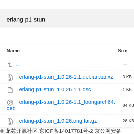
erlang-p1-stun
Name
Size
..
—
erlang-p1-stun_1.0.26-1.1.debian.tar.xz
3 KB
erlang-p1-stun_1.0.26-1.1.dsc
1 KB
erlang-p1-stun_1.0.26-1.1_loongarch64.
84 KB
deb
erlang-p1-stun_1.0.26.orig.tar.gz
28 KB
© 龙芯开源社区 京ICP备14017781号-2 京公网安备