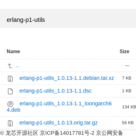
erlang-p1-utils
Name
Size
..
—
erlang-p1-utils_1.0.13-1.1.debian.tar.xz
7 KB
erlang-p1-utils_1.0.13-1.1.dsc
1 KB
erlang-p1-utils_1.0.13-1.1_loongarch6
134 KB
4.deb
erlang-p1-utils_1.0.13.orig.tar.gz
56 KB
© 龙芯开源社区 京ICP备14017781号-2 京公网安备