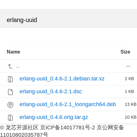
erlang-uuid
Name
Size
..
—
erlang-uuid_0.4.6-2.1.debian.tar.xz
2 KB
erlang-uuid_0.4.6-2.1.dsc
1 KB
erlang-uuid_0.4.6-2.1_loongarch64.deb
13 KB
erlang-uuid_0.4.6.orig.tar.gz
10 KB
© 龙芯开源社区 京ICP备14017781号-2 京公网安备
11010802035787号