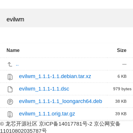
evilwm
Name
Size
..
—
evilwm_1.1.1-1.1.debian.tar.xz
6 KB
evilwm_1.1.1-1.1.dsc
979 bytes
evilwm_1.1.1-1.1_loongarch64.deb
38 KB
evilwm_1.1.1.orig.tar.gz
39 KB
© 龙芯开源社区 京ICP备14017781号-2 京公网安备
11010802035787号