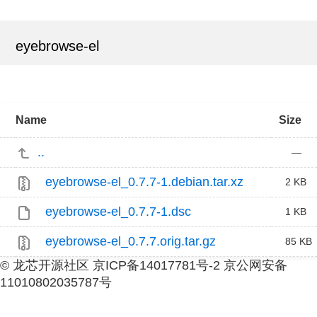
eyebrowse-el
Name
Size
..
—
eyebrowse-el_0.7.7-1.debian.tar.xz
2 KB
eyebrowse-el_0.7.7-1.dsc
1 KB
eyebrowse-el_0.7.7.orig.tar.gz
85 KB
© 龙芯开源社区 京ICP备14017781号-2 京公网安备
11010802035787号