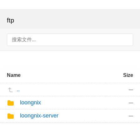
ftp
Name
Size
..
—
loongnix
—
loongnix-server
—